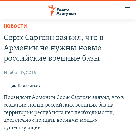
Ссылки
доступа
Перейти
НОВОСТИ
к
ГЛАВНАЯ
Серж Саргсян заявил, что в
основному
НОВОСТИ
содержанию
Армении не нужны новые
ПОЛИТИКА
Перейти
российские военные базы
к
ОБЩЕСТВО
основной
Ноябрь 17, 2016
ЭКОНОМИКА
навигации
Перейти
Поделиться
РЕГИОН
к
Президент Армении Серж Саргсян заявил, что в
НАГОРНЫЙ КАРАБАХ
поиску
создании новых российских военных баз на
КУЛЬТУРА
территории республики нет необходимости,
СПОРТ
достаточно «придать военную мощь»
существующей.
АРХИВ