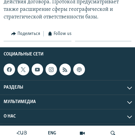
действия договора. Протокол предусматривает
также расширение сферы географической и
стратегической ответственности базы.
Поделиться
Follow us
СОЦИАЛЬНЫЕ СЕТИ
РАЗДЕЛЫ
МУЛЬТИМЕДИА
О НАС
Радио Азатутюн © 2026 RFE/RL, Inc. Все права защищены.
ՀԱՅ
ENG