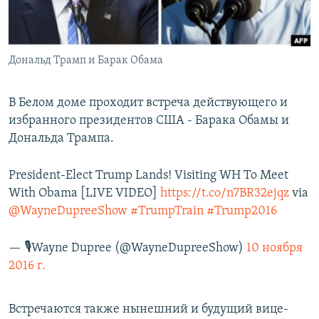
Հայերեն
English
Дональд Трамп и Барак Обама
Русский
В Белом доме проходит встреча действующего и
Все сайты Радио Азатутюн
избранного президентов США - Барака Обамы и
Дональда Трампа.
President-Elect Trump Lands! Visiting WH To Meet
With Obama [LIVE VIDEO]
https://t.co/n7BR32ejqz
via
@WayneDupreeShow
#TrumpTrain
#Trump2016
— 🎙Wayne Dupree (@WayneDupreeShow)
10 ноября
2016 г.
Встречаются также нынешний и будущий вице-