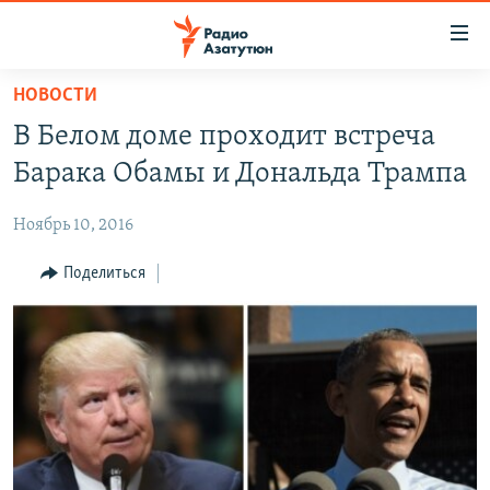
Ссылки
доступа
Перейти
НОВОСТИ
к
ГЛАВНАЯ
В Белом доме проходит встреча
основному
НОВОСТИ
содержанию
Барака Обамы и Дональда Трампа
ПОЛИТИКА
Перейти
к
Ноябрь 10, 2016
ОБЩЕСТВО
основной
ЭКОНОМИКА
Поделиться
навигации
Перейти
РЕГИОН
к
НАГОРНЫЙ КАРАБАХ
поиску
КУЛЬТУРА
СПОРТ
АРХИВ