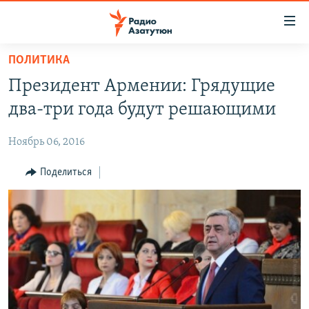
Ссылки
доступа
Перейти
ПОЛИТИКА
к
ГЛАВНАЯ
Президент Армении: Грядущие
основному
НОВОСТИ
содержанию
два-три года будут решающими
ПОЛИТИКА
Перейти
к
Ноябрь 06, 2016
ОБЩЕСТВО
основной
ЭКОНОМИКА
Поделиться
навигации
Перейти
РЕГИОН
к
НАГОРНЫЙ КАРАБАХ
поиску
КУЛЬТУРА
СПОРТ
АРХИВ