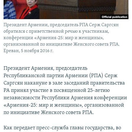
Հայերեն
English
Президент Армении, председатель РПА Серж Саргсян
Русский
обратился с приветственной речью к участникам,
конференции «Армения-25: мир и женщины»,
организованной по инициативе Женского совета РПА.
Все сайты Радио Азатутюн
Ереван, 5 ноября 2016 г.
Президент Армения, председатель
Республиканской партии Армении (РПА) Серж
Саргсян накануне в зале заседаний правительства
РА принял участие в посвященной 25-летию
независимости Республики Армения конференции
«Армения-25: мир и женщины», организованной
по инициативе Женского совета РПА.
Как передает пресс-служба главы государства, во