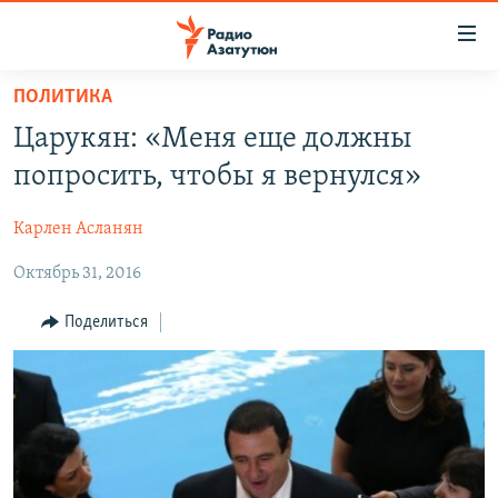
Ссылки
доступа
Перейти
ПОЛИТИКА
к
ГЛАВНАЯ
Царукян: «Меня еще должны
основному
НОВОСТИ
содержанию
попросить, чтобы я вернулся»
ПОЛИТИКА
Перейти
к
Карлен Асланян
ОБЩЕСТВО
основной
Октябрь 31, 2016
ЭКОНОМИКА
навигации
Перейти
РЕГИОН
Поделиться
к
НАГОРНЫЙ КАРАБАХ
поиску
КУЛЬТУРА
СПОРТ
АРХИВ