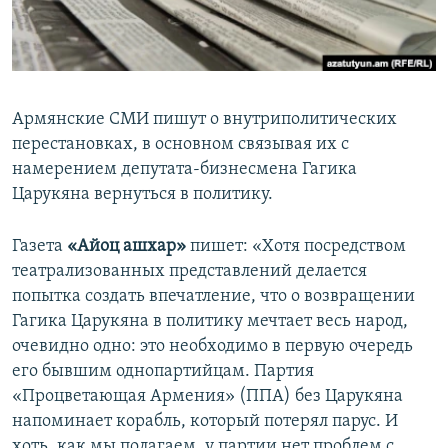
Հայերեն
English
Русский
Армянские СМИ пишут о внутриполитических
перестановках, в основном связывая их с
Все сайты Радио Азатутюн
намерением депутата-бизнесмена Гагика
Царукяна вернуться в политику.
Газета
«Айоц ашхар»
пишет: «Хотя посредством
театрализованных представлений делается
попытка создать впечатление, что о возвращении
Гагика Царукяна в политику мечтает весь народ,
очевидно одно: это необходимо в первую очередь
его бывшим однопартийцам. Партия
«Процветающая Армения» (ППА) без Царукяна
напоминает корабль, который потерял парус. И
хоть, как мы полагаем, у партии нет проблем с