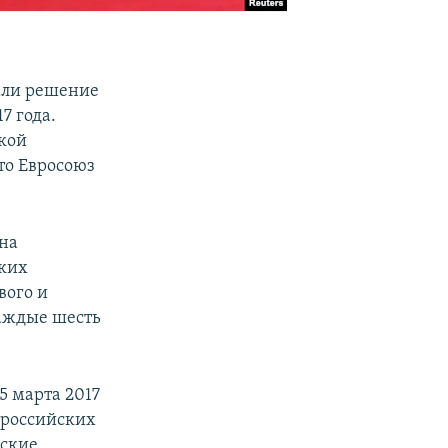
али решение
7 года.
ской
то Евросоюз
 на
ских
вого и
ждые шесть
5 марта 2017
 российских
еские