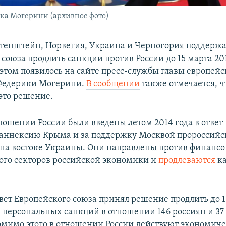
ка Могерини (архивное фото)
тенштейн, Норвегия, Украина и Черногория поддерж
союза продлить санкции против России до 15 марта 201
 этом появилось на сайте пресс-службы главы европей
Федерики Могерини.
В сообщении
также отмечается, ч
 это решение.
ношении России были введены летом 2014 года в ответ
аннексию Крыма и за поддержку Москвой пророссий
 на востоке Украины. Они направлены против финансо
ого секторов российской экономики и
продлеваются
ка
овет Европейского союза принял решение продлить до 1
е персональных санкций в отношении 146 россиян и 37
мимо этого в отношении России действуют экономич