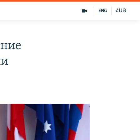
ENG
ՀԱՅ
ение
ии