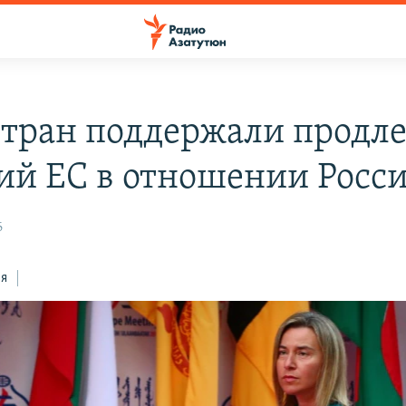
стран поддержали продл
ий ЕС в отношении Росс
6
ся