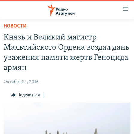
Ссылки
доступа
Перейти
НОВОСТИ
к
ГЛАВНАЯ
Князь и Великий магистр
основному
НОВОСТИ
содержанию
Мальтийского Ордена воздал дань
ПОЛИТИКА
Перейти
уважения памяти жертв Геноцида
к
ОБЩЕСТВО
армян
основной
ЭКОНОМИКА
навигации
Октябрь 24, 2016
Перейти
РЕГИОН
к
Поделиться
НАГОРНЫЙ КАРАБАХ
поиску
КУЛЬТУРА
СПОРТ
АРХИВ