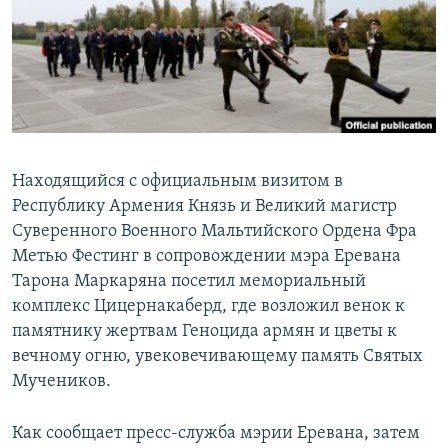
Հայերեն
English
Русский
Все сайты Радио Азатутюн
Находящийся с официальным визитом в
Республику Армения Князь и Великий магистр
Суверенного Военного Мальтийского Ордена Фра
Метью Фестинг в сопровождении мэра Еревана
Тарона Маркаряна посетил мемориальный
комплекс Цицернакаберд, где возложил венок к
памятнику жертвам Геноцида армян и цветы к
вечному огню, увековечивающему память Святых
Мучеников.
Как сообщает пресс-служба мэрии Еревана, затем