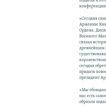
подвели итоги
конференции
«Сегодня сим
Армению Княз
Ордена. Дипл
Военного Мал
сказал истор
древнейшим 
существовавш
королевством
сегодня обре
придать новое
президент А
«Мы обоюдно 
нас есть само
образом подх