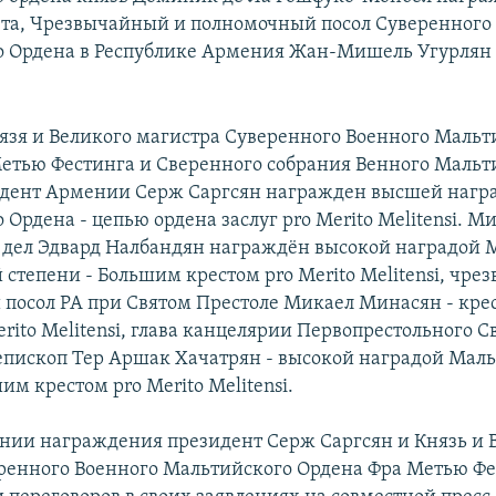
та, Чрезвычайный и полномочный посол Суверенного
 Ордена в Республике Армения Жан-Мишель Угурлян 
зя и Великого магистра Суверенного Военного Мальт
етью Фестинга и Сверенного собрания Венного Мальт
идент Армении Серж Саргсян награжден высшей нагр
Ордена - цепью ордена заслуг pro Merito Melitensi. М
дел Эдвард Налбандян награждён высокой наградой 
 степени - Большим крестом pro Merito Melitensi, чр
посол РА при Святом Престоле Микаел Минасян - кре
rito Melitensi, глава канцелярии Первопрестольного С
пископ Тер Аршак Хачатрян - высокой наградой Мал
м крестом pro Merito Melitensi.
нии награждения президент Серж Саргсян и Князь и 
ренного Военного Мальтийского Ордена Фра Метью Ф