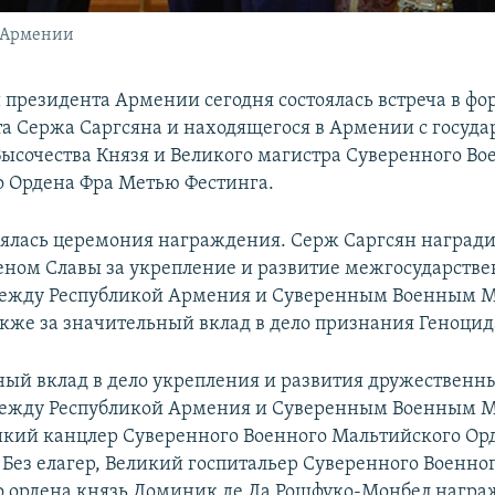
а Армении
 президента Армении сегодня состоялась встреча в фор
та Сержа Саргсяна и находящегося в Армении с госуд
Высочества Князя и Великого магистра Суверенного Во
 Ордена Фра Метью Фестинга.
тоялась церемония награждения. Серж Саргсян наград
еном Славы за укрепление и развитие межгосударств
ежду Республикой Армения и Суверенным Военным 
акже за значительный вклад в дело признания Геноцид
ный вклад в дело укрепления и развития дружественн
ежду Республикой Армения и Суверенным Военным 
кий канцлер Суверенного Военного Мальтийского Ор
 Без елагер, Великий госпитальер Суверенного Военно
 ордена князь Доминик де Ла Рошфуко-Монбел нагр