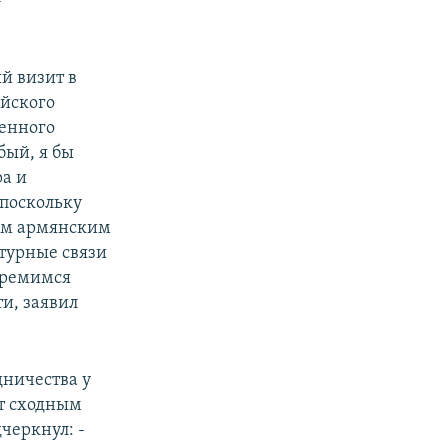
-
й визит в
йского
енного
бый, я бы
а и
поскольку
им армянским
турные связи
тремимся
ти, заявил
дничества у
ет сходным
черкнул: -