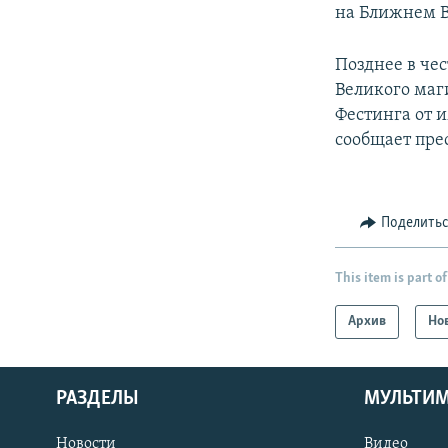
на Ближнем Во
Позднее в че
Великого маг
Фестинга от 
сообщает пре
Поделить
This item is part of
Архив
Но
РАЗДЕЛЫ
МУЛЬТИ
Новости
Видео