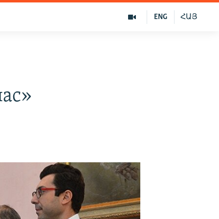
ENG
ՀԱՅ
нас»