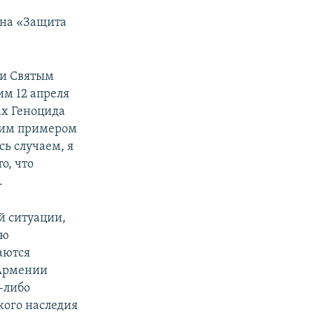
ена «Защита
 и Святым
им 12 апреля
ах Геноцида
ящим примером
ь случаем, я
о, что
.
й ситуации,
ью
аются
 Армении
-либо
кого наследия