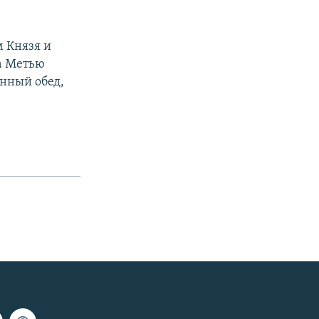
 Князя и
а Метью
енный обед,