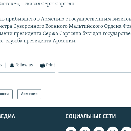
стоке», - сказал Серж Саргсян.
сть прибывшего в Армению с государственным визитом
истра Суверенного Военного Мальтийского Ордена Фр
имени президента Сержа Саргсяна был дан государств
сс-служба президента Армении.
ся
Follow us
Print
вости
Армения
МЕДИА
СОЦИАЛЬНЫЕ СЕТИ