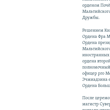
орденом Почё
Мальтийского
Дружбы.
Решением Кня
Ордена Фра М
Ордена през
Мальтийского 
иностранных 
ордена второй
полномочный 
офицер pro Me
Эчмиадзина е
Ордена Больши
После церемо
магистр Суве