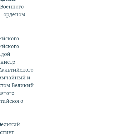
 Военного
- орденом
ийского
ийского
адой
инистр
Мальтийского
езвычайный и
стом Великий
вятого
ьтийского
Великий
естинг