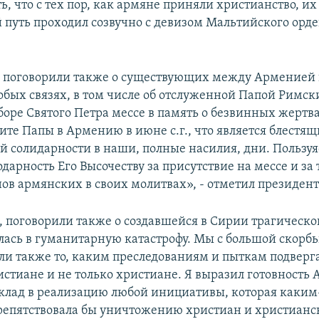
, что с тех пор, как армяне приняли христианство, их
 путь проходил созвучно с девизом Мальтийского орд
 поговорили также о существующих между Арменией
обых связях, в том числе об отслуженной Папой Римск
оборе Святого Петра мессе в память о безвинных жертв
зите Папы в Армению в июне с.г., что является блест
 солидарности в наши, полные насилия, дни. Пользуяс
дарность Его Высочеству за присутствие на мессе и за т
ов армянских в своих молитвах», - отметил президент
 поговорили также о создавшейся в Сирии трагическо
лась в гуманитарную катастрофу. Мы с большой скорб
ли также то, каким преследованиям и пыткам подверг
стиане и не только христиане. Я выразил готовность
вклад в реализацию любой инициативы, которая каким
репятствовала бы уничтожению христиан и христианс