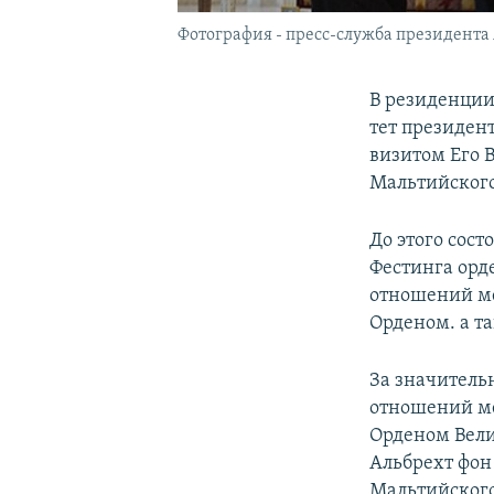
Фотография - пресс-служба президент
В резиденции
тет президен
визитом Его 
Мальтийского
До этого сос
Фестинга орд
отношений м
Орденом. а т
За значитель
отношений м
Орденом Вели
Альбрехт фон
Мальтийского