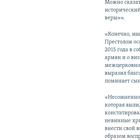
Можно сказать
исторический
веры»».
«Конечно, мы
Престолом ос
2015 года в с
армян и о ви
межцерковной
выразил благо
поминает сын
«Несомненно,
которая выли
констатирова
невинные хри
внести свой 
образом восп