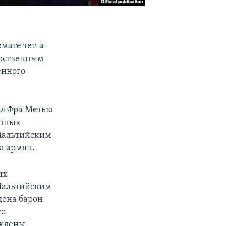
мате тет-а-
арственным
енного
ил Фра Метью
енных
Мальтийским
а армян.
ых
Мальтийским
дена барон
го
аждены