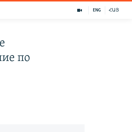
ENG
ՀԱՅ
е
ние по