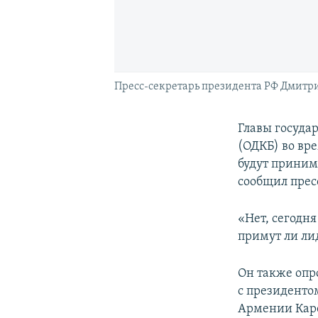
Пресс-секретарь президента РФ Дмитри
Главы госуда
(ОДКБ) во вр
будут принима
сообщил прес
«Нет, сегодня
примут ли ли
Он также опр
с президент
Армении Каре