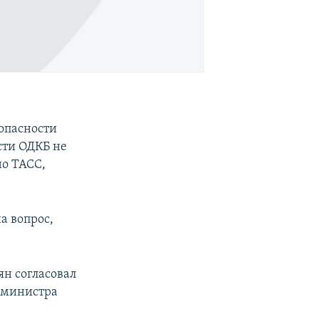
опасности
сти ОДКБ не
но ТАСС,
а вопрос,
ян согласовал
-министра