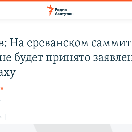
в: На ереванском саммит
не будет принято заявле
аху
ян
6
ся