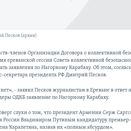
й Песков (архив)
рств-членов Организации Договора о коллективной без
емя ереванской сессии Совета коллективной безопасно
ть заявления по Нагорному Карабаху. Об этом, соглас
с-секретарь президента РФ Дмитрий Песков.
 нет», - заявил Песков журналистам в Ереване в ответ н
деры ОДКБ заявление по Нагорному Карабаху.
оверг слухи о том, что президент Армении Серж Саргс
ом России Владимиром Путиным кандидатуру премьер
на Карапетяна, назвав их «полным абсурдом».