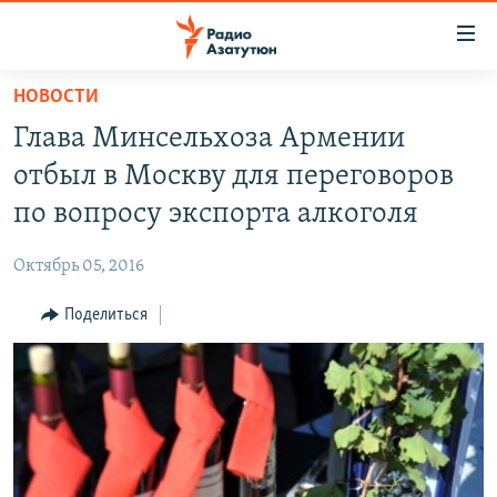
Ссылки
доступа
Перейти
НОВОСТИ
к
ГЛАВНАЯ
Глава Минсельхоза Армении
основному
НОВОСТИ
содержанию
отбыл в Москву для переговоров
ПОЛИТИКА
Перейти
по вопросу экспорта алкоголя
к
ОБЩЕСТВО
основной
Октябрь 05, 2016
ЭКОНОМИКА
навигации
Перейти
Поделиться
РЕГИОН
к
НАГОРНЫЙ КАРАБАХ
поиску
КУЛЬТУРА
СПОРТ
АРХИВ