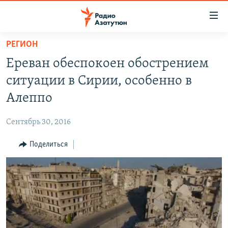
Ссылки
доступа
Перейти
РЕГИОН
к
ГЛАВНАЯ
Ереван обеспокоен обострением
основному
НОВОСТИ
содержанию
ситуации в Сирии, особенно в
ПОЛИТИКА
Перейти
Алеппо
к
ОБЩЕСТВО
основной
Сентябрь 30, 2016
ЭКОНОМИКА
навигации
Перейти
Поделиться
РЕГИОН
к
НАГОРНЫЙ КАРАБАХ
поиску
КУЛЬТУРА
СПОРТ
АРХИВ