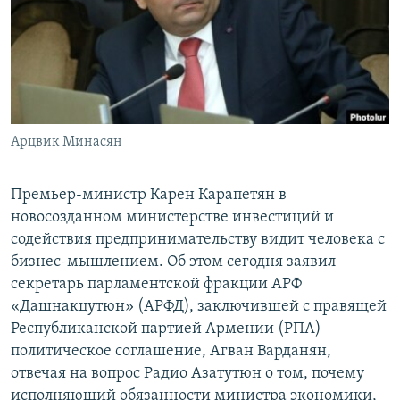
Հայերեն
English
Русский
Арцвик Минасян
Все сайты Радио Азатутюн
Премьер-министр Карен Карапетян в
новосозданном министерстве инвестиций и
содействия предпринимательству видит человека с
бизнес-мышлением. Об этом сегодня заявил
секретарь парламентской фракции АРФ
«Дашнакцутюн» (АРФД), заключившей с правящей
Республиканской партией Армении (РПА)
политическое соглашение, Агван Варданян,
отвечая на вопрос Радио Азатутюн о том, почему
исполняющий обязанности министра экономики,