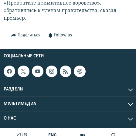
«Прекратите примитивное воровство», -
обратившись к членам правительства, сказал
премьер.
Поделиться
Follow us
СОЦИАЛЬНЫЕ СЕТИ
РАЗДЕЛЫ
МУЛЬТИМЕДИА
О НАС
Радио Азатутюн © 2026 RFE/RL, Inc. Все права защищены.
ՀԱՅ
ENG