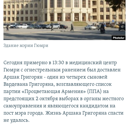
Հայերեն
English
Русский
Здание мэрии Гюмри
Все сайты Радио Азатутюн
Сегодня примерно в 13:30 в медицинский центр
Гюмри с огнестрельным ранением был доставлен
Аршак Григорян - один из четырех сыновей
Вардевана Григоряна, возглавляющего список
партии «Процветающая Армения» (ППА) на
предстоящих 2 октября выборах в органы местного
самоуправления и являющегося кандидатом на
пост мэра города. Жизнь Аршака Григоряна спасти
не удалось.