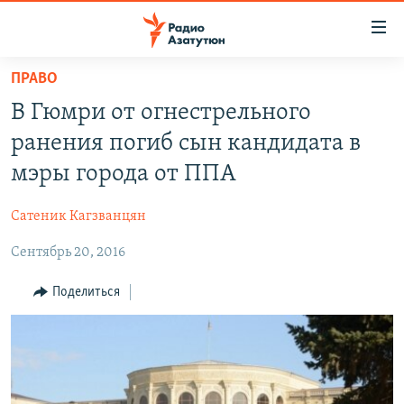
Ссылки
доступа
Перейти
ПРАВО
к
ГЛАВНАЯ
В Гюмри от огнестрельного
основному
НОВОСТИ
содержанию
ранения погиб сын кандидата в
ПОЛИТИКА
Перейти
мэры города от ППА
к
ОБЩЕСТВО
основной
Сатеник Кагзванцян
ЭКОНОМИКА
навигации
Перейти
Сентябрь 20, 2016
РЕГИОН
к
НАГОРНЫЙ КАРАБАХ
Поделиться
поиску
КУЛЬТУРА
СПОРТ
АРХИВ