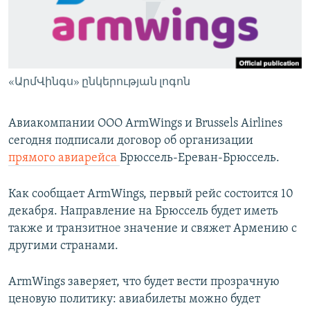
Հայերեն
English
Русский
«ԱրմՎինգս» ընկերության լոգոն
Все сайты Радио Азатутюн
Авиакомпании ООО ArmWings и Brussels Airlines
сегодня подписали договор об организации
прямого авиарейса
Брюссель-Ереван-Брюссель.
Как сообщает ArmWings, первый рейс состоится 10
декабря. Направление на Брюссель будет иметь
также и транзитное значение и свяжет Армению с
другими странами.
ArmWings заверяет, что будет вести прозрачную
ценовую политику: авиабилеты можно будет