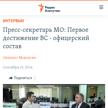
Ссылки
доступа
Перейти
ИНТЕРВЬЮ
к
ГЛАВНАЯ
Пресс-секретарь МО: Первое
основному
НОВОСТИ
содержанию
достижение ВС - офицерский
ПОЛИТИКА
Перейти
состав
к
ОБЩЕСТВО
основной
Ованнес Мовсисян
ЭКОНОМИКА
навигации
Перейти
Сентябрь 19, 2016
РЕГИОН
к
НАГОРНЫЙ КАРАБАХ
Поделиться
поиску
КУЛЬТУРА
СПОРТ
АРХИВ