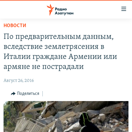
Ссылки
доступа
Перейти
НОВОСТИ
к
ГЛАВНАЯ
По предварительным данным,
основному
НОВОСТИ
содержанию
вследствие землетрясения в
ПОЛИТИКА
Перейти
Италии граждане Армении или
к
ОБЩЕСТВО
армяне не пострадали
основной
ЭКОНОМИКА
навигации
Август 26, 2016
Перейти
РЕГИОН
к
Поделиться
НАГОРНЫЙ КАРАБАХ
поиску
КУЛЬТУРА
СПОРТ
АРХИВ