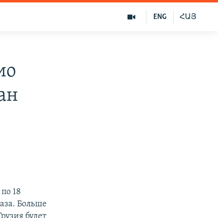
ENG
ՀԱՅ
ио
ан
по 18
аза. Больше
рузия будет