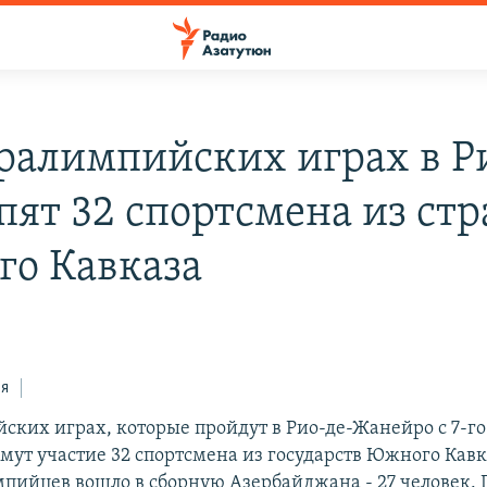
ралимпийских играх в Р
пят 32 спортсмена из стр
о Кавказа
ся
ских играх, которые пройдут в Рио-де-Жанейро с 7-го 
имут участие 32 спортсмена из государств Южного Кавк
мпийцев вошло в сборную Азербайджана - 27 человек. Г