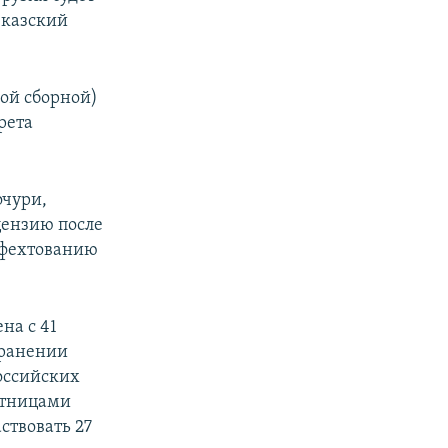
вказский
кой сборной)
рета
очури,
цензию после
о фехтованию
на с 41
странении
оссийских
стницами
ствовать 27