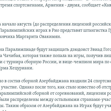
 тремя спортсменами, Армения - двумя, сообщает «Ка
 начало августа (до распределения лицензий российс
аралимпийских играх в Рио представят штангистка Г
ловчиха Маргарита Овакимян.
 на Паралимпиаде будут защищать дзюдоист Звиад Гог
а Чачибая, которая также попала на игры, получив ли
яли с турнира сборную России, и вице-чемпион мира п
Ирма Хецуриани.
о в состав сборной Азербайджана входили 24 спортсме
участие. Однако после того, как стало известно об от
аралимпийской сборной от соревнований, лицензии р
 были распределены между остальными странами-уча
. Таким образом от Азербайджана на Играх будут уча