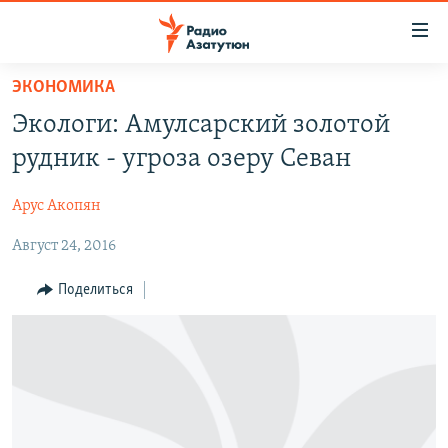
Ссылки
доступа
Перейти
ЭКОНОМИКА
к
ГЛАВНАЯ
Экологи: Амулсарский золотой
основному
НОВОСТИ
содержанию
рудник - угроза озеру Севан
ПОЛИТИКА
Перейти
к
Арус Акопян
ОБЩЕСТВО
основной
Август 24, 2016
ЭКОНОМИКА
навигации
Перейти
РЕГИОН
Поделиться
к
НАГОРНЫЙ КАРАБАХ
поиску
КУЛЬТУРА
СПОРТ
АРХИВ