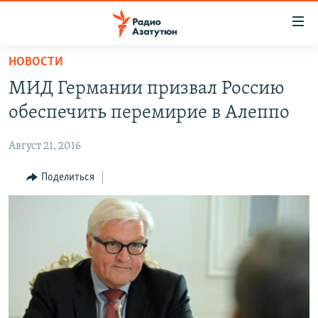
Ссылки
доступа
Перейти
НОВОСТИ
к
ГЛАВНАЯ
МИД Германии призвал Россию
основному
НОВОСТИ
содержанию
обеспечить перемирие в Алеппо
ПОЛИТИКА
Перейти
к
Август 21, 2016
ОБЩЕСТВО
основной
ЭКОНОМИКА
Поделиться
навигации
Перейти
РЕГИОН
к
НАГОРНЫЙ КАРАБАХ
поиску
КУЛЬТУРА
СПОРТ
АРХИВ