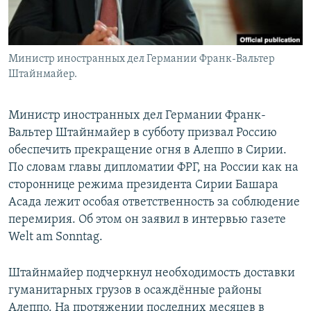
Հայերեն
English
Министр иностранных дел Германии Франк-Вальтер
Русский
Штайнмайер.
Все сайты Радио Азатутюн
Министр иностранных дел Германии Франк-
Вальтер Штайнмайер в субботу призвал Россию
обеспечить прекращение огня в Алеппо в Сирии.
По словам главы дипломатии ФРГ, на России как на
стороннице режима президента Сирии Башара
Асада лежит особая ответственность за соблюдение
перемирия. Об этом он заявил в интервью газете
Welt am Sonntag.
Штайнмайер подчеркнул необходимость доставки
гуманитарных грузов в осаждённые районы
Алеппо. На протяжении последних месяцев в