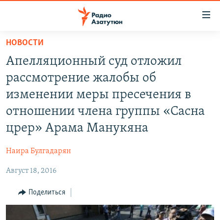
Ссылки
доступа
Перейти
НОВОСТИ
к
ГЛАВНАЯ
Апелляционный суд отложил
основному
НОВОСТИ
содержанию
рассмотрение жалобы об
ПОЛИТИКА
Перейти
изменении меры пресечения в
к
ОБЩЕСТВО
отношении члена группы «Сасна
основной
ЭКОНОМИКА
навигации
црер» Арама Манукяна
Перейти
РЕГИОН
к
Наира Булгадарян
НАГОРНЫЙ КАРАБАХ
поиску
Август 18, 2016
КУЛЬТУРА
Поделиться
СПОРТ
АРХИВ