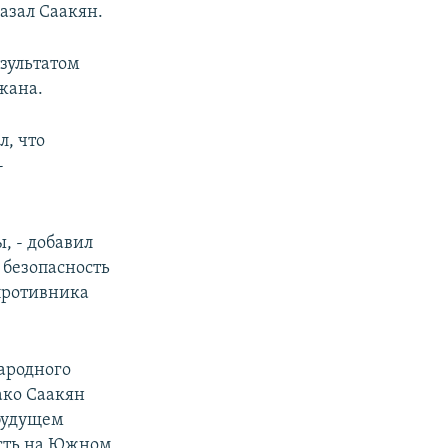
казал Саакян.
зультатом
жана.
л, что
-
, - добавил
 безопасность
противника
ародного
ако Саакян
 будущем
ость на Южном