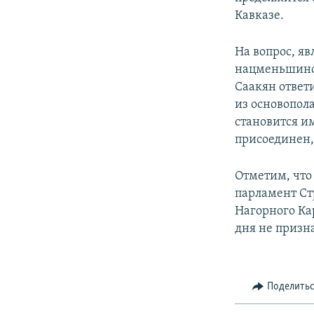
Кавказе.
На вопрос, я
нацменьшинст
Саакян ответ
из основопол
становится им
присоединен,
Отметим, что
парламент Ст
Нагорного Ка
дня не призн
Поделить