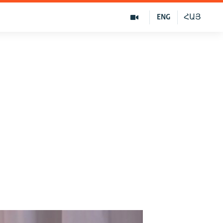
ENG
ՀԱՅ