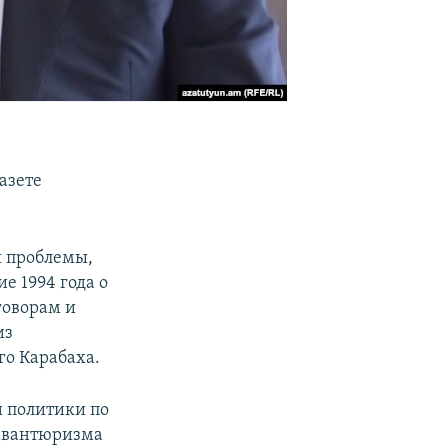
азете
й проблемы,
е 1994 года о
говорам и
из
го Карабаха.
й политики по
 авантюризма