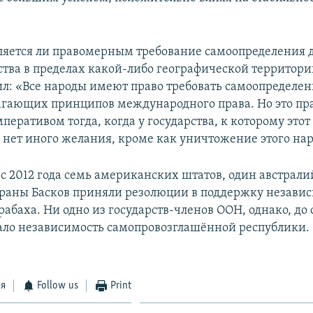
вляется ли правомерным требование самоопределения 
ва в пределах какой-либо географической территори
ил: «Все народы имеют право требовать самоопределени
агающих принципов международного права. Но это пр
перативом тогда, когда у государства, к которому этот
 нет иного желания, кроме как уничтожение этого нар
 с 2012 года семь американских штатов, один австрал
раны Басков приняли резолюции в поддержку незави
рабаха. Ни одно из государств-членов ООН, однако, до
ало независимость самопровозглашённой республики.
ся
Follow us
Print