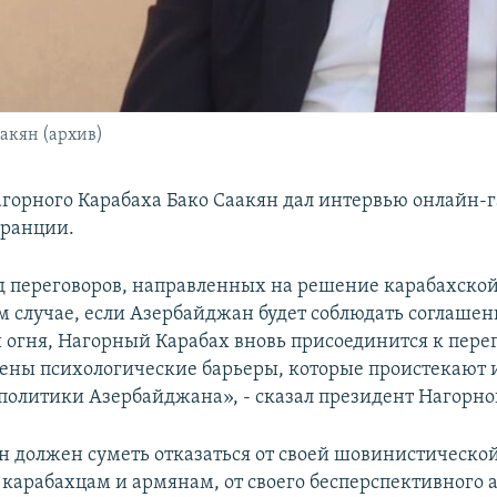
акян (архив)
горного Карабаха Бако Саакян дал интервью онлайн-г
Франции.
 переговоров, направленных на решение карабахско
м случае, если Азербайджан будет соблюдать соглашени
огня, Нагорный Карабах вновь присоединится к пере
лены психологические барьеры, которые проистекают 
политики Азербайджана», - сказал президент Нагорно
 должен суметь отказаться от своей шовинистическо
карабахцам и армянам, от своего бесперспективного