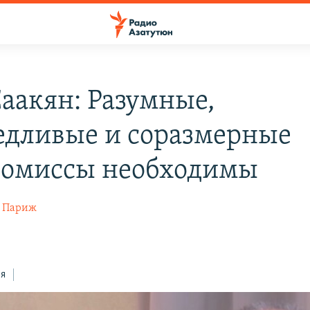
Саакян: Разумные,
едливые и соразмерные
омиссы необходимы
, Париж
ся