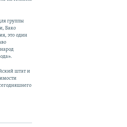
для группы
и, Бако
я, это один
аво
 народ
ода».
ийский штат и
симости
 сегодняшнего