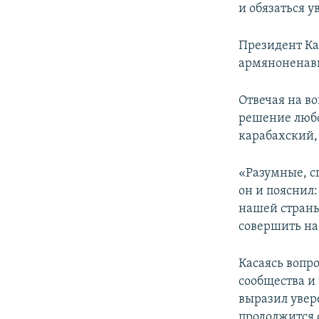
и обязаться у
Президент Ка
армяноненави
Отвечая на во
решение любо
карабахский,
«Разумные, с
он и пояснил:
нашей страны
совершить на
Касаясь вопр
сообщества и
выразил увер
продолжится 