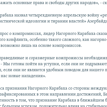
важать основные права и свободы других народов», - с
рабаха назвал четырехдневную апрельскую войну «ре
стнической идеологии и тирании властей» Азербайд
прос о компромиссах, лидер Нагорного Карабаха сказа
го конфликта, особенно такого сложного, как нагорно
 возможно лишь на основе компромиссов.
праведливые и соразмерные компромиссы необходимы
 - Мы готовы пойти на уступки, если они не подрывают
, если они не являются удобным поводом для нашего 
 нас новые нападения».
оса признания Нагорного Карабаха со стороны междун
 зафиксированных в этом направлении достижений, Б
енность в том, что признание Карабаха в ближайшем
с большим успехом, положительно влияя на стабильн