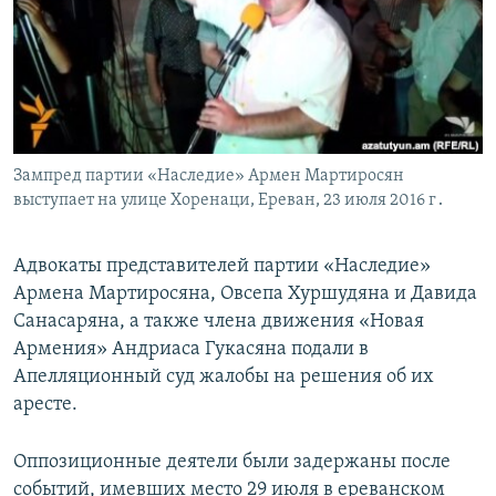
Հայերեն
English
Русский
Зампред партии «Наследие» Армен Мартиросян
Все сайты Радио Азатутюн
выступает на улице Хоренаци, Ереван, 23 июля 2016 г․
Адвокаты представителей партии «Наследие»
Армена Мартиросяна, Овсепа Хуршудяна и Давида
Санасаряна, а также члена движения «Новая
Армения» Андриаса Гукасяна подали в
Апелляционный суд жалобы на решения об их
аресте.
Оппозиционные деятели были задержаны после
событий, имевших место 29 июля в ереванском