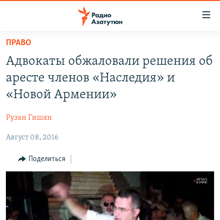
Ссылки
доступа
Перейти
ПРАВО
к
ГЛАВНАЯ
Адвокаты обжаловали решения об
основному
НОВОСТИ
содержанию
аресте членов «Наследия» и
ПОЛИТИКА
Перейти
«Новой Армении»
к
ОБЩЕСТВО
основной
Рузан Гишян
ЭКОНОМИКА
навигации
Перейти
Август 08, 2016
РЕГИОН
к
НАГОРНЫЙ КАРАБАХ
Поделиться
поиску
КУЛЬТУРА
СПОРТ
АРХИВ