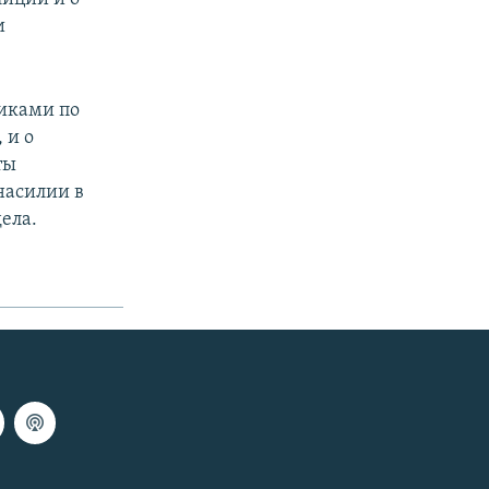
и
никами по
 и о
ты
насилии в
ела.