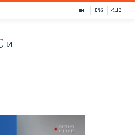
ENG
ՀԱՅ
С и