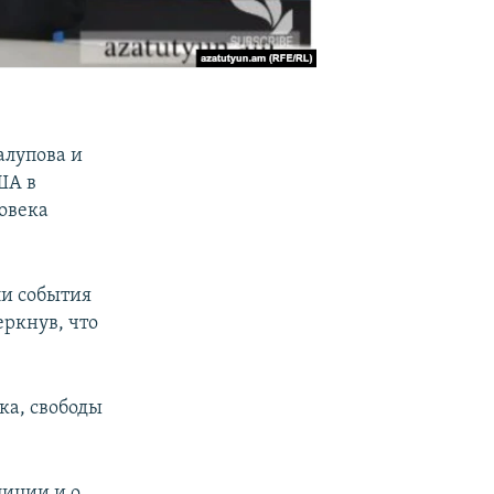
алупова и
ША в
овека
ли события
еркнув, что
ка, свободы
иции и о