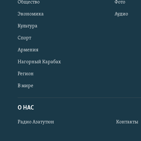
Общество
Фото
Экономика
Аудио
Культура
Спорт
Армения
Нагорный Карабах
Регион
В мире
Հայերեն
English
О НАС
Русский
Радио Азатутюн
Контакты
Все сайты Радио Азатутюн