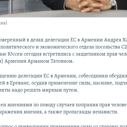
хив)
веренный в делах делегации ЕС в Армении Андреа Х
 политического и экономического отдела посольства С
ю Юссен сегодня встретились с защитником прав чел
м) Армении Арманом Татояном.
бщению делегации ЕС в Армении, собеседники обсуди
ей в Ереване, осудив применение силы, насилие, подч
икты надо решать мирным путем.
мен мнениями по поводу случаев попрания прав челове
ыражения мнения, а также пропаганды ненависти.
опрос о превышении применения силы со стороны пол