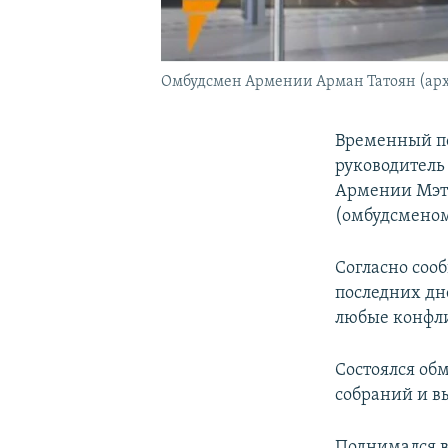
Омбудсмен Армении Арман Татоян (ар
Временный по
руководитель
Армении Мэть
(омбудсмено
Согласно соо
последних дн
любые конфл
Состоялся об
собраний и в
Поднимался в