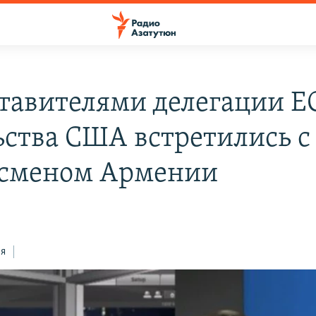
тавителями делегации Е
ьства США встретились с
сменом Армении
ся