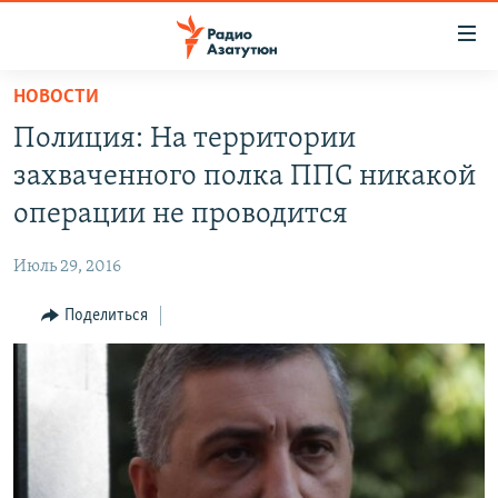
Ссылки
доступа
Перейти
НОВОСТИ
к
ГЛАВНАЯ
Полиция: На территории
основному
НОВОСТИ
содержанию
захваченного полка ППС никакой
ПОЛИТИКА
Перейти
операции не проводится
к
ОБЩЕСТВО
основной
Июль 29, 2016
ЭКОНОМИКА
навигации
Перейти
Поделиться
РЕГИОН
к
НАГОРНЫЙ КАРАБАХ
поиску
КУЛЬТУРА
СПОРТ
АРХИВ