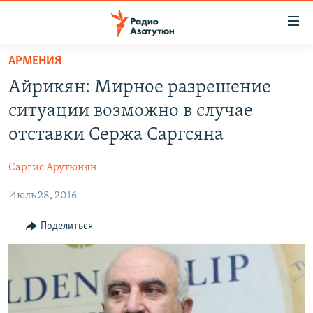
Ссылки
доступа
Перейти
АРМЕНИЯ
к
ГЛАВНАЯ
Айрикян: Мирное разрешение
основному
НОВОСТИ
содержанию
ситуации возможно в случае
ПОЛИТИКА
Перейти
отставки Сержа Саргсяна
к
ОБЩЕСТВО
основной
Саргис Арутюнян
ЭКОНОМИКА
навигации
Перейти
Июль 28, 2016
РЕГИОН
к
НАГОРНЫЙ КАРАБАХ
Поделиться
поиску
КУЛЬТУРА
СПОРТ
АРХИВ