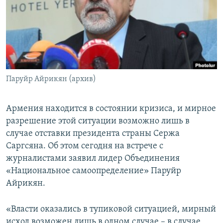
Հայերեն
English
Русский
Паруйр Айрикян (архив)
Все сайты Радио Азатутюн
Армения находится в состоянии кризиса, и мирное
разрешение этой ситуации возможно лишь в
случае отставки президента страны Сержа
Саргсяна. Об этом сегодня на встрече с
журналистами заявил лидер Объединения
«Национальное самоопределение» Паруйр
Айрикян.
«Власти оказались в тупиковой ситуацией, мирный
исход возможен лишь в одном случае – в случае