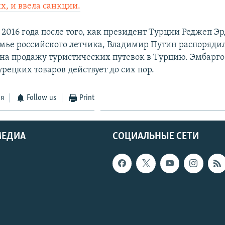
х, и ввела санкции.
 2016 года после того, как президент Турции Реджеп Э
мье российского летчика, Владимир Путин распорядил
на продажу туристических путевок в Турцию. Эмбарг
урецких товаров действует до сих пор.
ся
Follow us
Print
МЕДИА
СОЦИАЛЬНЫЕ СЕТИ