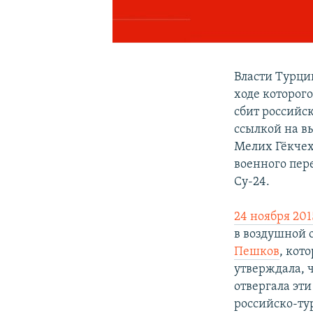
Власти Турци
ходе которог
сбит российс
ссылкой на в
Мелих Гёкчех
военного пер
Су-24.
24 ноября 201
в воздушной 
Пешков
, кот
утверждала, ч
отвергала эт
российско-ту