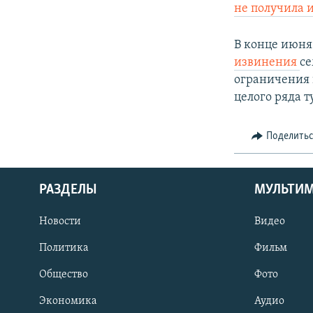
не получила и
В конце июня
извинения
се
ограничения 
целого ряда т
Поделить
РАЗДЕЛЫ
МУЛЬТИ
Новости
Видео
Политика
Фильм
Общество
Фото
Экономика
Аудио