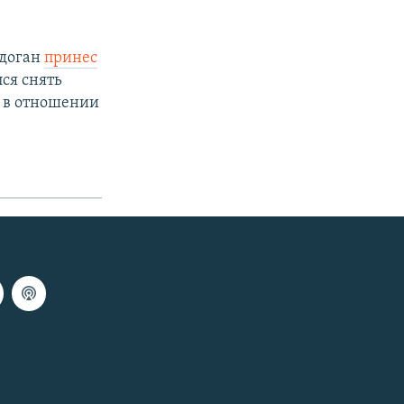
рдоган
принес
ся снять
о в отношении