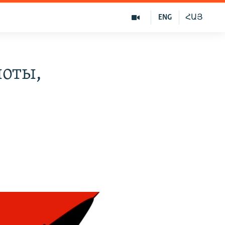
ENG
ՀԱՅ
оты,