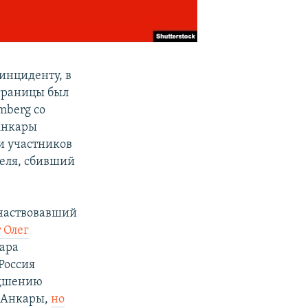
инциденту, в
 границы был
mberg со
Анкары
и участников
теля, сбивший
участвовавший
 Олег
кара
Россия
худшению
т Анкары,
но