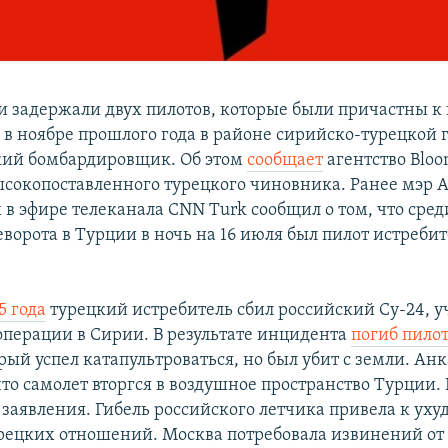
и задержали двух пилотов, которые были причастны к 
о в ноябре прошлого года в районе сирийско-турецкой
кий бомбардировщик. Об этом
сообщает
агентство Bloo
ысокопоставленного турецкого чиновника. Ранее мэр 
 в эфире телеканала CNN Turk сообщил о том, что сред
еворота в Турции в ночь на 16 июля был пилот истреби
5 года
турецкий истребитель сбил российский Су-24, 
операции в Сирии. В результате инцидента
погиб пилот
орый успел катапультроваться, но был убит с земли. Ан
то самолет вторгся в воздушное пространство Турции. 
и заявления. Гибель российского летчика привела к у
рецких отношений. Москва потребовала извинений о