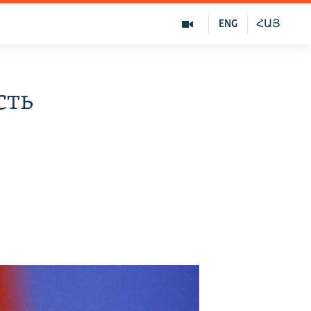
ENG
ՀԱՅ
сть