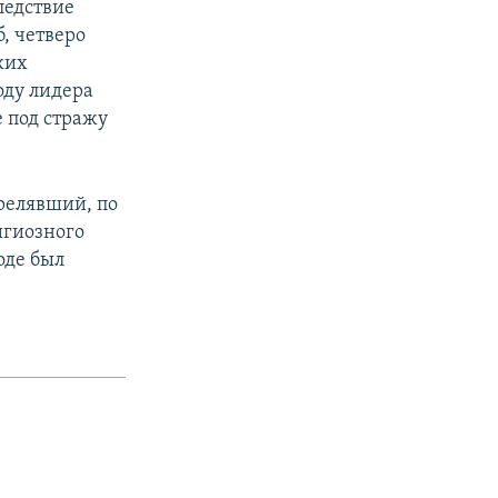
ледствие
, четверо
ких
оду лидера
 под стражу
трелявший, по
игиозного
оде был