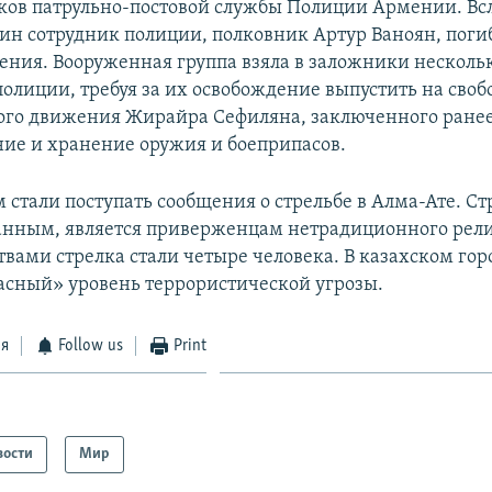
лков патрульно-постовой службы Полиции Армении. Вс
ин сотрудник полиции, полковник Артур Ваноян, погиб
ения. Вооруженная группа взяла в заложники несколь
полиции, требуя за их освобождение выпустить на своб
го движения Жирайра Сефиляна, заключенного ранее
ние и хранение оружия и боеприпасов.
 стали поступать сообщения о стрельбе в Алма-Ате. С
нным, является приверженцам нетрадиционного рел
твами стрелка стали четыре человека. В казахском гор
асный» уровень террористической угрозы.
ся
Follow us
Print
вости
Мир