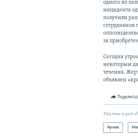
одного из по
инцидента од
получили ран
сотрудников 
оппозиционно
за приобрете
Сегодня утром
некоторым да
течения. Жер
объявлен «кр
Поделить
This item is part of
Архив
Но