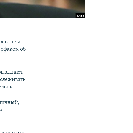
реване и
рфакс», об
 вызывают
тслеживать
ельник.
аничный,
м
 одинаково