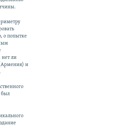
ричины.
ериметру
ровать
, о попытке
нным
е
 нет ли
(Армения) и
.
ственного
 был
дикального
 здание