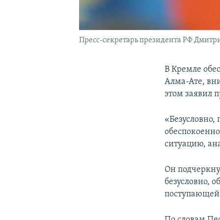
Пресс-секретарь президента РФ Дмитри
В Кремле обе
Алма-Ате, вн
этом заявил 
«Безусловно,
обеспокоенно
ситуацию, ан
Он подчеркну
безусловно, о
поступающей
По словам Пе