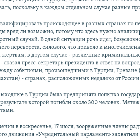
ать, поскольку в каждом отдельном случае разные п
валифицировать происходящее в разных странах по п
ы вряд ли возможно, потому что здесь нужно анализи
етный случай. В одной ситуации речь идет, безусловно
ного переворота, силового, что привело к многочисле
 жертвам, в другом случае - различные криминальны
- сказал пресс-секретарь президента в ответ на вопрос,
ежду событиями, произошедшими в Турции, Ереване 
ахстан) - странах, расположенных недалеко от России
ыходные в Турции была предпринята попытка государ
 результате которой погибли около 300 человек. Мятеж
стями.
мении в воскресенье, 17 июля, вооруженные члены ра
го движения «Учредительный парламент» захватили