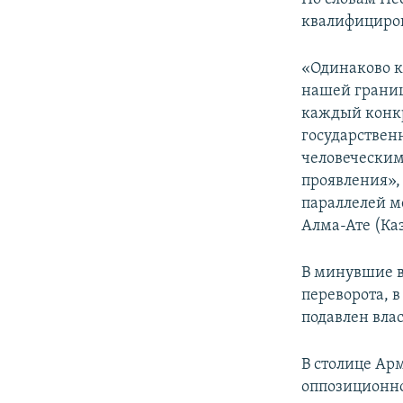
квалифициров
«Одинаково к
нашей границ
каждый конкр
государствен
человеческим
проявления», 
параллелей м
Алма-Ате (Каз
В минувшие в
переворота, в
подавлен вла
В столице Ар
оппозиционно