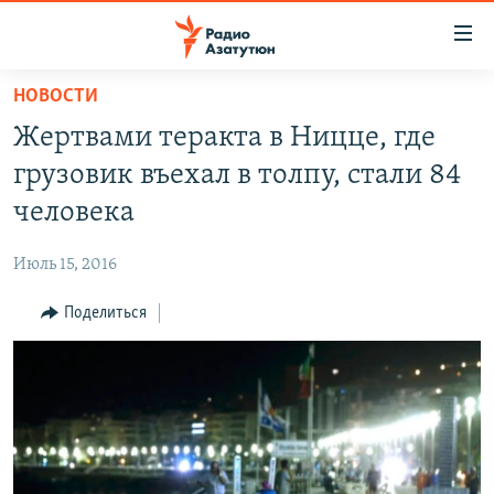
Ссылки
доступа
Перейти
НОВОСТИ
к
ГЛАВНАЯ
Жертвами теракта в Ницце, где
основному
НОВОСТИ
содержанию
грузовик въехал в толпу, стали 84
ПОЛИТИКА
Перейти
человека
к
ОБЩЕСТВО
основной
Июль 15, 2016
ЭКОНОМИКА
навигации
Перейти
Поделиться
РЕГИОН
к
НАГОРНЫЙ КАРАБАХ
поиску
КУЛЬТУРА
СПОРТ
АРХИВ