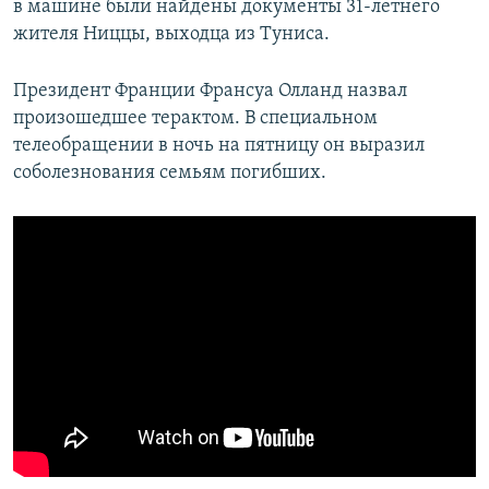
в машине были найдены документы 31-летнего
жителя Ниццы, выходца из Туниса.
Президент Франции Франсуа Олланд назвал
произошедшее терактом. В специальном
телеобращении в ночь на пятницу он выразил
соболезнования семьям погибших.