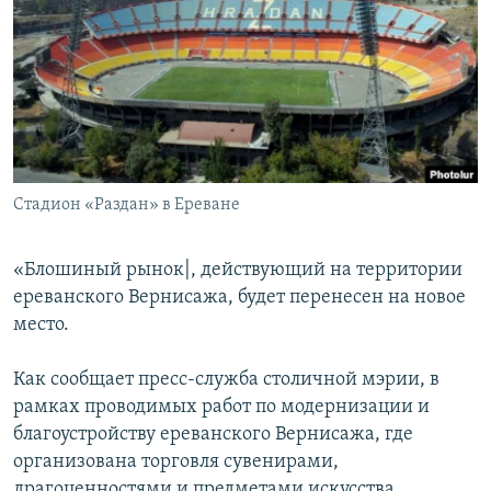
Հայերեն
English
Русский
Все сайты Радио Азатутюн
Стадион «Раздан» в Ереване
«Блошиный рынок|, действующий на территории
ереванского Вернисажа, будет перенесен на новое
место.
Как сообщает пресс-служба столичной мэрии, в
рамках проводимых работ по модернизации и
благоустройству ереванского Вернисажа, где
организована торговля сувенирами,
драгоценностями и предметами искусства,