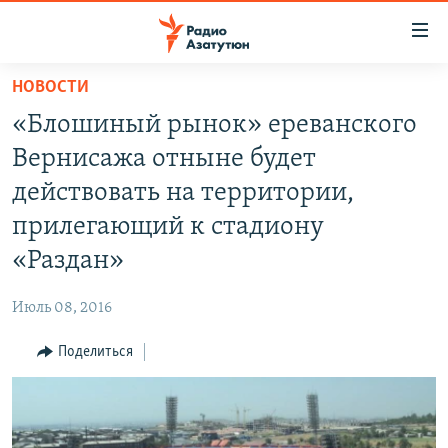
Ссылки
доступа
Перейти
НОВОСТИ
к
ГЛАВНАЯ
«Блошиный рынок» ереванского
основному
НОВОСТИ
содержанию
Вернисажа отныне будет
ПОЛИТИКА
Перейти
действовать на территории,
к
ОБЩЕСТВО
прилегающий к стадиону
основной
ЭКОНОМИКА
навигации
«Раздан»
Перейти
РЕГИОН
к
Июль 08, 2016
НАГОРНЫЙ КАРАБАХ
поиску
Поделиться
КУЛЬТУРА
СПОРТ
АРХИВ