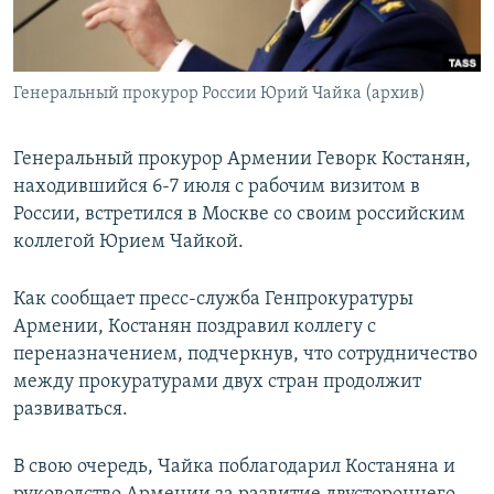
Հայերեն
English
Генеральный прокурор России Юрий Чайка (архив)
Русский
Генеральный прокурор Армении Геворк Костанян,
Все сайты Радио Азатутюн
находившийся 6-7 июля с рабочим визитом в
России, встретился в Москве со своим российским
коллегой Юрием Чайкой.
Как сообщает пресс-служба Генпрокуратуры
Армении, Костанян поздравил коллегу с
переназначением, подчеркнув, что сотрудничество
между прокуратурами двух стран продолжит
развиваться.
В свою очередь, Чайка поблагодарил Костаняна и