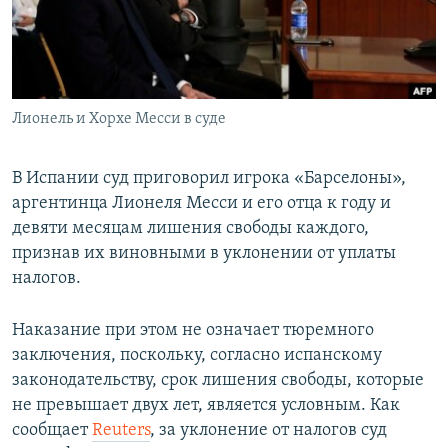
Հայերեն
English
Русский
Лионель и Хорхе Месси в суде
Все сайты Радио Азатутюн
В Испании суд приговорил игрока «Барселоны»,
аргентинца Лионеля Месси и его отца к году и
девяти месяцам лишения свободы каждого,
признав их виновными в уклонении от уплаты
налогов.
Наказание при этом не означает тюремного
заключения, поскольку, согласно испанскому
законодательству, срок лишения свободы, которые
не превышает двух лет, является условным. Как
сообщает
Reuters
, за уклонение от налогов суд