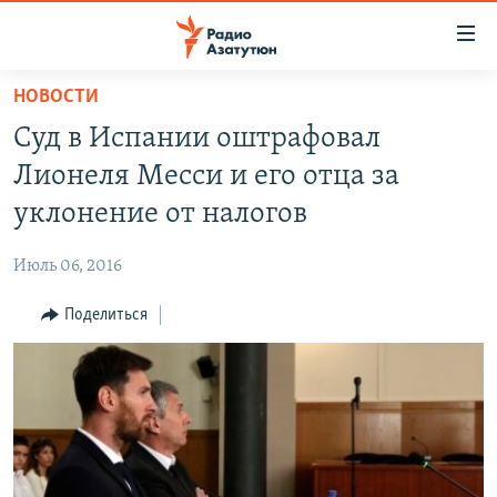
Ссылки
доступа
Перейти
НОВОСТИ
к
ГЛАВНАЯ
Суд в Испании оштрафовал
основному
НОВОСТИ
содержанию
Лионеля Месси и его отца за
ПОЛИТИКА
Перейти
уклонение от налогов
к
ОБЩЕСТВО
основной
Июль 06, 2016
ЭКОНОМИКА
навигации
Перейти
Поделиться
РЕГИОН
к
НАГОРНЫЙ КАРАБАХ
поиску
КУЛЬТУРА
СПОРТ
АРХИВ