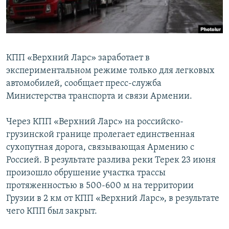
Հայերեն
English
Русский
КПП «Верхний Ларс» заработает в
экспериментальном режиме только для легковых
автомобилей, сообщает пресс-служба
Все сайты Радио Азатутюн
Министерства транспорта и связи Армении.
Через КПП «Верхний Ларс» на российско-
грузинской границе пролегает единственная
сухопутная дорога, связывающая Армению с
Россией. В результате разлива реки Терек 23 июня
произошло обрушение участка трассы
протяженностью в 500-600 м на территории
Грузии в 2 км от КПП «Верхний Ларс», в результате
чего КПП был закрыт.