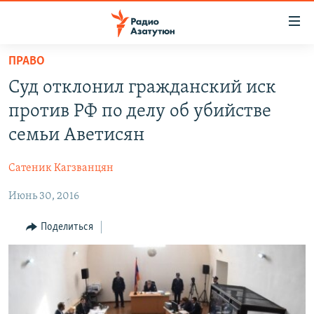
Ссылки
доступа
Перейти
ПРАВО
к
ГЛАВНАЯ
Суд отклонил гражданский иск
основному
НОВОСТИ
содержанию
против РФ по делу об убийстве
ПОЛИТИКА
Перейти
семьи Аветисян
к
ОБЩЕСТВО
основной
Сатеник Кагзванцян
ЭКОНОМИКА
навигации
Перейти
Июнь 30, 2016
РЕГИОН
к
НАГОРНЫЙ КАРАБАХ
Поделиться
поиску
КУЛЬТУРА
СПОРТ
АРХИВ