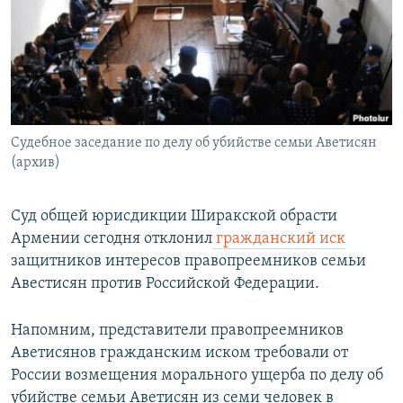
Հայերեն
English
Русский
Судебное заседание по делу об убийстве семьи Аветисян
Все сайты Радио Азатутюн
(архив)
Суд общей юрисдикции Ширакской обрасти
Армении сегодня отклонил
гражданский иск
защитников интересов правопреемников семьи
Авестисян против Российской Федерации.
Напомним, представители правопреемников
Аветисянов гражданским иском требовали от
России возмещения морального ущерба по делу об
убийстве семьи Аветисян из семи человек в