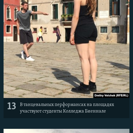
Հայերեն
English
Русский
Все сайты Радио Азатутюн
13
В танцевальных перформансах на площадях
участвуют студенты Колледжа Биеннале