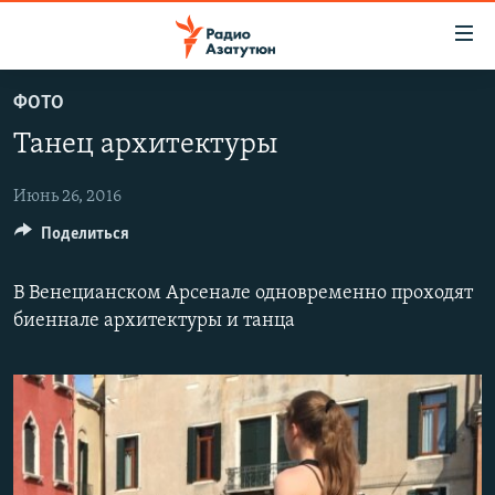
Ссылки
доступа
Перейти
ФОТО
к
ГЛАВНАЯ
Танец архитектуры
основному
НОВОСТИ
содержанию
ПОЛИТИКА
Перейти
Июнь 26, 2016
к
Поделиться
ОБЩЕСТВО
основной
ЭКОНОМИКА
навигации
В Венецианском Арсенале одновременно проходят
Перейти
РЕГИОН
биеннале архитектуры и танца
к
НАГОРНЫЙ КАРАБАХ
поиску
КУЛЬТУРА
СПОРТ
АРХИВ