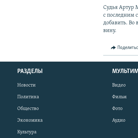
Судья Артур 
с последним с
добавить. Во
вину.
Поделить
РАЗДЕЛЫ
МУЛЬТИ
Новости
Видео
Политика
Фильм
Общество
Фото
Экономика
Аудио
Культура