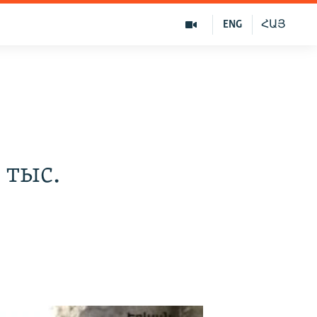
ENG
ՀԱՅ
 тыс.