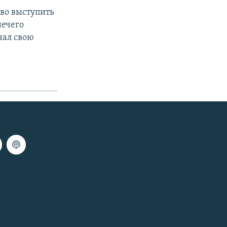
во выступить
нечего
нал свою