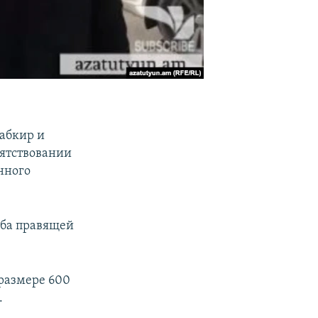
абкир и
ятствовании
нного
аба правящей
 размере 600
.