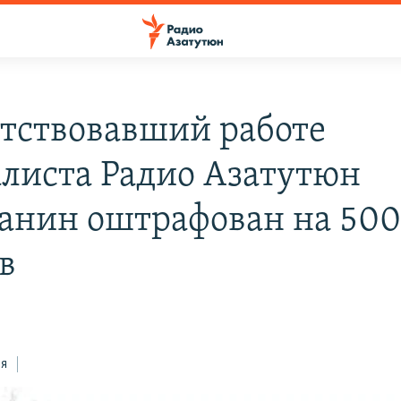
тствовавший работе
листа Радио Азатутюн
анин оштрафован на 500
в
ся