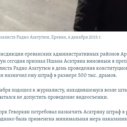
алиста Радио Азатутюн, Ереван, 6 декабря 2015 г.
рисдикции ереванских административных районов Ар
ун сегодня признал Ншана Асатряна виновным в преп
листа Радио Азатутюн в день проведения конституцио
и назначил ему штраф в размере 500 тыс. драмов.
кабря подошел к журналисту, находившемуся возле шт
пытался не допустить проведение видеосъемки.
орк Геворкян потребовал назначить Асатряну штраф в
 однако была применена минимальная мера наказания