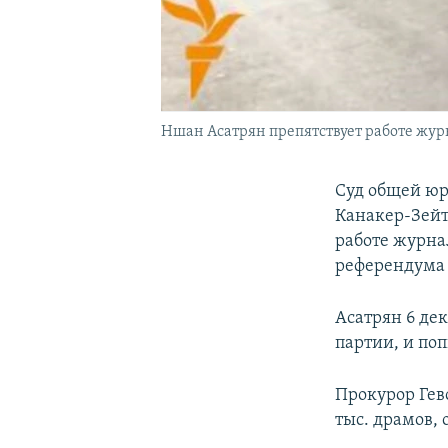
Ншан Асатрян препятствует работе журн
Суд общей ю
Канакер-Зейт
работе журна
референдума 
Асатрян 6 де
партии, и по
Прокурор Гев
тыс. драмов,