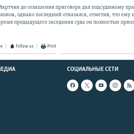
Мкртчян до оглашения приговора дал подсудимому пра
ловом, однако последний отказался, отметив, что ему 
 время предыдущего заседания суда он полностью приз
ся
Follow us
Print
МЕДИА
СОЦИАЛЬНЫЕ СЕТИ