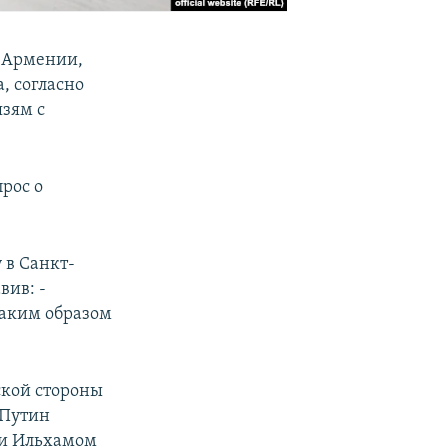
в Армении,
, согласно
язям с
рос о
 в Санкт-
вив: -
таким образом
ской стороны
 Путин
 и Ильхамом