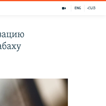
ENG
ՀԱՅ
изацию
абаху