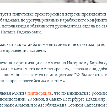
твует в подготовке трехсторонней встречи президенто
рбайджана по урегулированию карабахского конфликта
а исполняющая обязанности руководителя отдела по св
 Наташа Раджакович.
лась от каких-либо комментариев и не ответила на воп
те проведения встречи.
лечена в организацию саммита по Нагорному Карабаху
 мы не можем его комментировать, - сказала она, доба
 знаем, он созывается по инициативе РФ. Вы должны 
вои вопросы российским властям».
альная Москва
подтвердила
, что по инициативе россий
понедельник, 20 июня, в Санкт-Петербурге Владимир
идерами Армении и Азербайджана Сержем Саргсяном