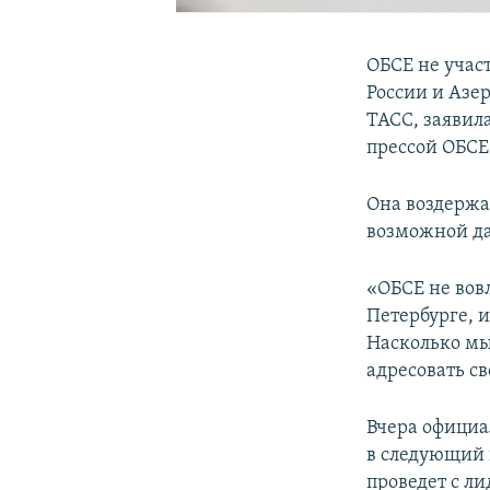
ОБСЕ не учас
России и Азе
ТАСС, заявил
прессой ОБСЕ
Она воздержа
возможной да
«ОБСЕ не вов
Петербурге, и
Насколько мы
адресовать с
Вчера офици
в следующий 
проведет с л