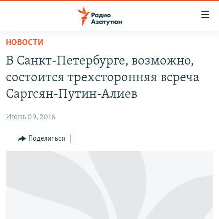
Ссылки
доступа
Перейти
НОВОСТИ
к
ГЛАВНАЯ
В Санкт-Петербурге, возможно,
основному
НОВОСТИ
содержанию
состоится трехсторонняя всреча
ПОЛИТИКА
Перейти
Саргсян-Путин-Алиев
к
ОБЩЕСТВО
основной
Июнь 09, 2016
ЭКОНОМИКА
навигации
Перейти
Поделиться
РЕГИОН
к
НАГОРНЫЙ КАРАБАХ
поиску
КУЛЬТУРА
СПОРТ
АРХИВ