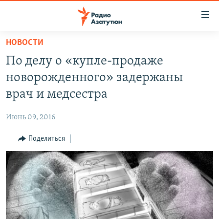
Ссылки
доступа
Перейти
НОВОСТИ
к
ГЛАВНАЯ
По делу о «купле-продаже
основному
НОВОСТИ
содержанию
новорожденного» задержаны
ПОЛИТИКА
Перейти
врач и медсестра
к
ОБЩЕСТВО
основной
Июнь 09, 2016
ЭКОНОМИКА
навигации
Перейти
Поделиться
РЕГИОН
к
НАГОРНЫЙ КАРАБАХ
поиску
КУЛЬТУРА
СПОРТ
АРХИВ