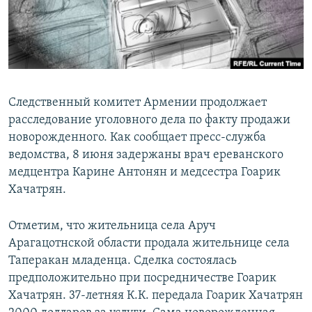
Հայերեն
English
Русский
Следственный комитет Армении продолжает
Все сайты Радио Азатутюн
расследование уголовного дела по факту продажи
новорожденного. Как сообщает пресс-служба
ведомства, 8 июня задержаны врач ереванского
медцентра Карине Антонян и медсестра Гоарик
Хачатрян.
Отметим, что жительница села Аруч
Арагацотнской области продала жительнице села
Таперакан младенца. Сделка состоялась
предположительно при посредничестве Гоарик
Хачатрян. 37-летняя К.К. передала Гоарик Хачатрян