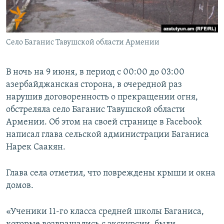
Հայերեն
English
Село Баганис Тавушской области Армении
Русский
В ночь на 9 июня, в период с 00:00 до 03:00
Все сайты Радио Азатутюн
азербайджанская сторона, в очередной раз
нарушив договоренность о прекращении огня,
обстреляла село Баганис Тавушской области
Армении. Об этом на своей странице в Facebook
написал глава сельской администрации Баганиса
Нарек Саакян.
Глава села отметил, что повреждены крыши и окна
домов.
«Ученики 11-го класса средней школы Баганиса,