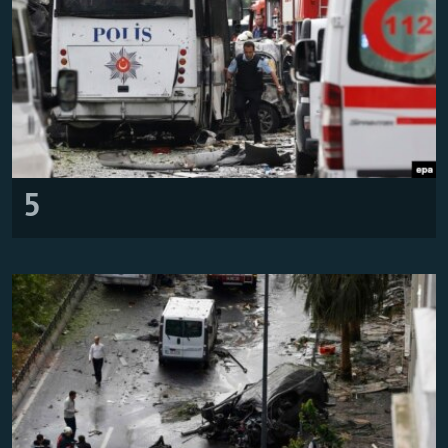
Հայերեն
English
Русский
Все сайты Радио Азатутюн
5