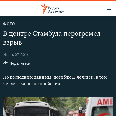
Ссылки
доступа
Перейти
ФОТО
к
ГЛАВНАЯ
В центре Стамбула перогремел
основному
НОВОСТИ
содержанию
взрыв
ПОЛИТИКА
Перейти
к
Июнь 07, 2016
ОБЩЕСТВО
основной
Поделиться
ЭКОНОМИКА
навигации
Перейти
РЕГИОН
По последним данным, погибли 11 человек, в том
к
НАГОРНЫЙ КАРАБАХ
числе семеро полицейских.
поиску
КУЛЬТУРА
СПОРТ
АРХИВ