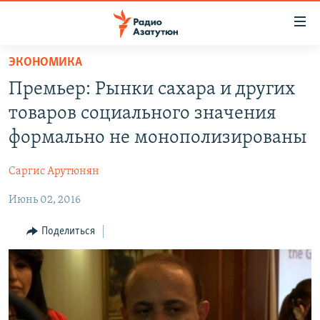
Ссылки
доступа
Перейти
ЭКОНОМИКА
к
ГЛАВНАЯ
Премьер: Рынки сахара и других
основному
НОВОСТИ
содержанию
товаров социального значения
ПОЛИТИКА
Перейти
формально не монополизированы
к
ОБЩЕСТВО
основной
Саргис Арутюнян
ЭКОНОМИКА
навигации
Перейти
Июнь 02, 2016
РЕГИОН
к
НАГОРНЫЙ КАРАБАХ
Поделиться
поиску
КУЛЬТУРА
СПОРТ
АРХИВ