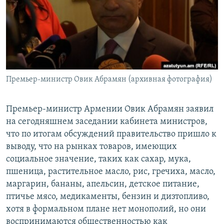
Հայերեն
English
Русский
Премьер-министр Овик Абрамян (архивная фотография)
Все сайты Радио Азатутюн
Премьер-министр Армении Овик Абрамян заявил
на сегодняшнем заседании кабинета министров,
что по итогам обсуждений правительство пришло к
выводу, что на рынках товаров, имеющих
социальное значение, таких как сахар, мука,
пшеница, растительное масло, рис, гречиха, масло,
маргарин, бананы, апельсин, детское питание,
птичье мясо, медикаменты, бензин и дизтопливо,
хотя в формальном плане нет монополий, но они
воспринимаются общественностью как