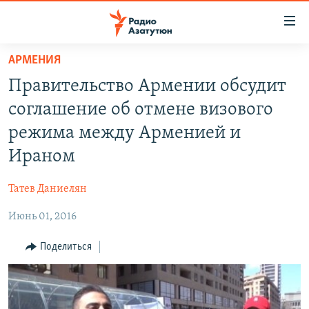
Ссылки
доступа
Перейти
АРМЕНИЯ
к
ГЛАВНАЯ
Правительство Армении обсудит
основному
НОВОСТИ
содержанию
соглашение об отмене визового
ПОЛИТИКА
Перейти
режима между Арменией и
к
ОБЩЕСТВО
Ираном
основной
ЭКОНОМИКА
навигации
Татев Даниелян
Перейти
РЕГИОН
к
Июнь 01, 2016
НАГОРНЫЙ КАРАБАХ
поиску
КУЛЬТУРА
Поделиться
СПОРТ
АРХИВ