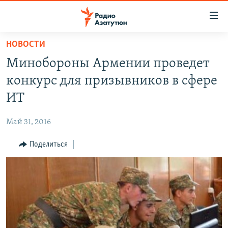
Ссылки
доступа
Перейти
НОВОСТИ
к
ГЛАВНАЯ
Минобороны Армении проведет
основному
НОВОСТИ
содержанию
конкурс для призывников в сфере
ПОЛИТИКА
Перейти
ИТ
к
ОБЩЕСТВО
основной
Май 31, 2016
ЭКОНОМИКА
навигации
Перейти
Поделиться
РЕГИОН
к
НАГОРНЫЙ КАРАБАХ
поиску
КУЛЬТУРА
СПОРТ
АРХИВ