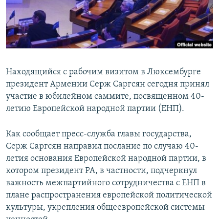
Հայերեն
English
Русский
Находящийся с рабочим визитом в Люксембурге
Все сайты Радио Азатутюн
президент Армении Серж Саргсян сегодня принял
участие в юбилейном саммите, посвященном 40-
летию Европейской народной партии (ЕНП).
Как сообщает пресс-служба главы государства,
Серж Саргсян направил послание по случаю 40-
летия основания Европейской народной партии, в
котором президент РА, в частности, подчеркнул
важность межпартийного сотрудничества с EНП в
плане распространения европейской политической
культуры, укрепления общеевропейской системы