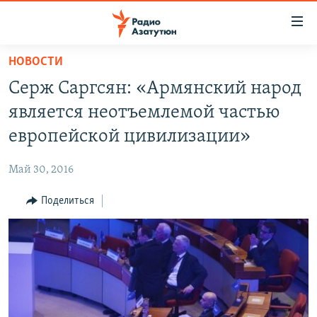
Ссылки
доступа
Перейти
НОВОСТИ
к
ГЛАВНАЯ
Серж Саргсян: «Армянский народ
основному
НОВОСТИ
содержанию
является неотъемлемой частью
ПОЛИТИКА
Перейти
европейской цивилизации»
к
ОБЩЕСТВО
основной
Май 30, 2016
ЭКОНОМИКА
навигации
Перейти
Поделиться
РЕГИОН
к
НАГОРНЫЙ КАРАБАХ
поиску
КУЛЬТУРА
СПОРТ
АРХИВ