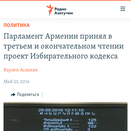
Ссылки
доступа
Перейти
ПОЛИТИКА
к
ГЛАВНАЯ
Парламент Армении принял в
основному
НОВОСТИ
содержанию
третьем и окончательном чтении
ПОЛИТИКА
Перейти
проект Избирательного кодекса
к
ОБЩЕСТВО
основной
Карлен Асланян
ЭКОНОМИКА
навигации
Перейти
Май 25, 2016
РЕГИОН
к
НАГОРНЫЙ КАРАБАХ
Поделиться
поиску
КУЛЬТУРА
СПОРТ
АРХИВ