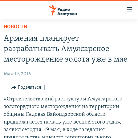
Ссылки
доступа
Перейти
НОВОСТИ
к
ГЛАВНАЯ
Армения планирует
основному
НОВОСТИ
содержанию
разрабатывать Амулсарское
ПОЛИТИКА
Перейти
месторождение золота уже в мае
к
ОБЩЕСТВО
основной
Май 19, 2016
ЭКОНОМИКА
навигации
Перейти
Поделиться
РЕГИОН
к
«Строительство инфраструктуры Амулсарского
НАГОРНЫЙ КАРАБАХ
поиску
золоторудного месторождения на территории
КУЛЬТУРА
общины Гндеваз Вайоцдзорской области
СПОРТ
предполагается начать уже весной этого года», -
заявил сегодня, 19 мая, в ходе заседания
АРХИВ
правительства министр территориального