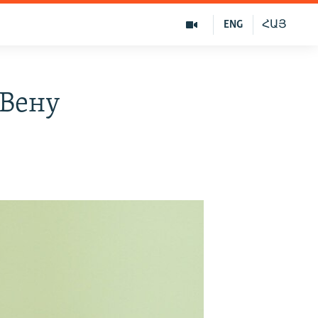
ENG
ՀԱՅ
 Вену