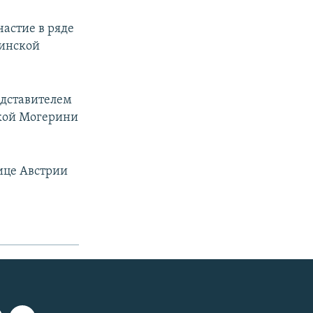
астие в ряде
Минской
едставителем
икой Могерини
ице Австрии