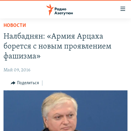
Ссылки
доступа
Перейти
НОВОСТИ
к
ГЛАВНАЯ
Налбаднян: «Армия Арцаха
основному
НОВОСТИ
содержанию
борется с новым проявлением
ПОЛИТИКА
Перейти
фашизма»
к
ОБЩЕСТВО
основной
Май 09, 2016
ЭКОНОМИКА
навигации
Перейти
Поделиться
РЕГИОН
к
НАГОРНЫЙ КАРАБАХ
поиску
КУЛЬТУРА
СПОРТ
АРХИВ