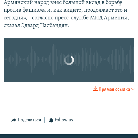
Армянский народ внес большой вклад в борьбу
Նալբանդյան. «Արցախի բանակը պայքարում է ֆաշիզմի նոր դրսևորման դեմ»
EMBED
SHARE
против фашизма и, как видите, продолжает это и
by
Радио Азатутюн
сегодня», - согласно пресс-службе МИД Армении,
сказал Эдвард Налбандян.
No media source currently available
0:00
0:01:25
Прямая ссылка
EMBED
SHARE
Поделиться
Follow us