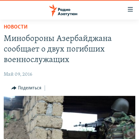
Ссылки
доступа
Перейти
НОВОСТИ
к
ГЛАВНАЯ
Минобороны Азербайджана
основному
НОВОСТИ
содержанию
сообщает о двух погибших
ПОЛИТИКА
Перейти
военнослужащих
к
ОБЩЕСТВО
основной
Май 09, 2016
ЭКОНОМИКА
навигации
Перейти
Поделиться
РЕГИОН
к
НАГОРНЫЙ КАРАБАХ
поиску
КУЛЬТУРА
СПОРТ
АРХИВ