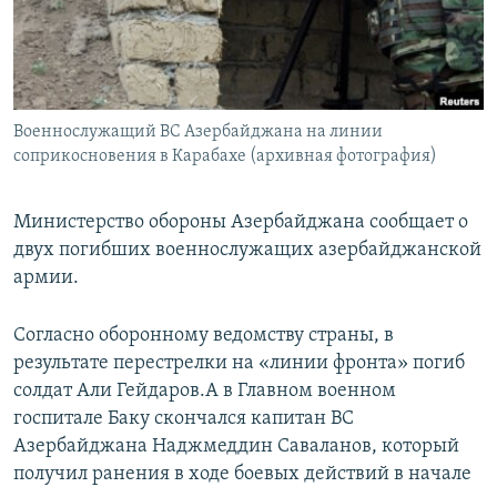
Հայերեն
English
Русский
Военнослужащий ВС Азербайджана на линии
соприкосновения в Карабахе (архивная фотография)
Все сайты Радио Азатутюн
Министерство обороны Азербайджана сообщает о
двух погибших военнослужащих азербайджанской
армии.
Согласно оборонному ведомству страны, в
результате перестрелки на «линии фронта» погиб
солдат Али Гейдаров.А в Главном военном
госпитале Баку скончался капитан ВС
Азербайджана Наджмеддин Саваланов, который
получил ранения в ходе боевых действий в начале